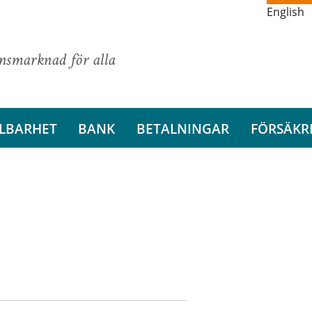
English
ansmarknad för alla
LBARHET
BANK
BETALNINGAR
FÖRSÄKR