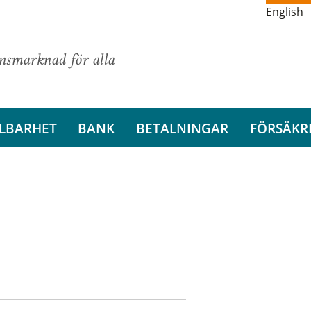
English
ansmarknad för alla
LBARHET
BANK
BETALNINGAR
FÖRSÄKR