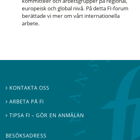
kommittéer och arbetsgrupper på regional,
europeisk och global nivå. På detta FI-forum
berättade vi mer om vårt internationella
arbete.
KONTAKTA OSS

ARBETA PÅ FI

TIPSA FI – GÖR EN ANMÄLAN

BESÖKSADRESS