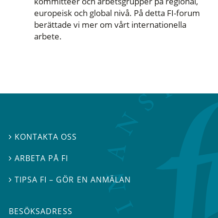
kommittéer och arbetsgrupper på regional,
europeisk och global nivå. På detta FI-forum
berättade vi mer om vårt internationella
arbete.
KONTAKTA OSS

ARBETA PÅ FI

TIPSA FI – GÖR EN ANMÄLAN

BESÖKSADRESS