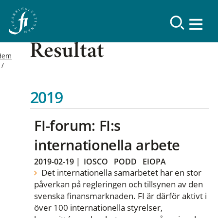
Resultat
Hem
2019
FI-forum: FI:s
internationella arbete
2019-02-19
|
IOSCO
PODD
EIOPA
Det internationella samarbetet har en stor
påverkan på regleringen och tillsynen av den
svenska finansmarknaden. FI är därför aktivt i
över 100 internationella styrelser,