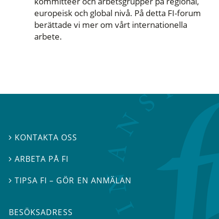
kommittéer och arbetsgrupper på regional,
europeisk och global nivå. På detta FI-forum
berättade vi mer om vårt internationella
arbete.
KONTAKTA OSS

ARBETA PÅ FI

TIPSA FI – GÖR EN ANMÄLAN

BESÖKSADRESS