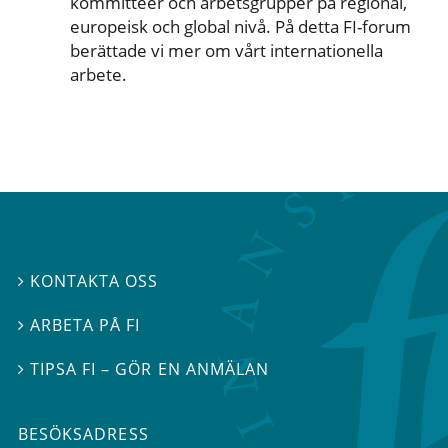
kommittéer och arbetsgrupper på regional,
europeisk och global nivå. På detta FI-forum
berättade vi mer om vårt internationella
arbete.
KONTAKTA OSS

ARBETA PÅ FI

TIPSA FI – GÖR EN ANMÄLAN

BESÖKSADRESS