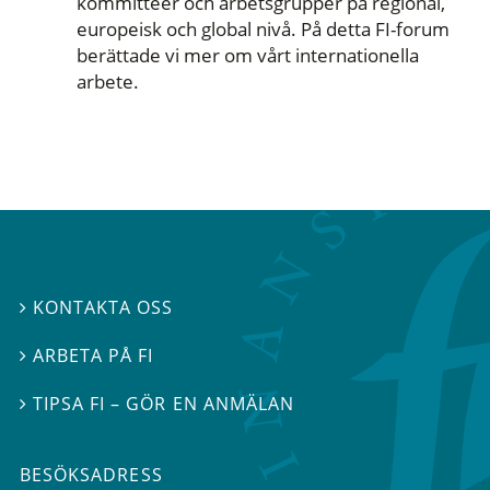
kommittéer och arbetsgrupper på regional,
europeisk och global nivå. På detta FI-forum
berättade vi mer om vårt internationella
arbete.
KONTAKTA OSS

ARBETA PÅ FI

TIPSA FI – GÖR EN ANMÄLAN

BESÖKSADRESS