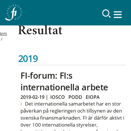
Resultat
Hem
2019
FI-forum: FI:s
internationella arbete
2019-02-19
|
IOSCO
PODD
EIOPA
Det internationella samarbetet har en stor
påverkan på regleringen och tillsynen av den
svenska finansmarknaden. FI är därför aktivt i
över 100 internationella styrelser,