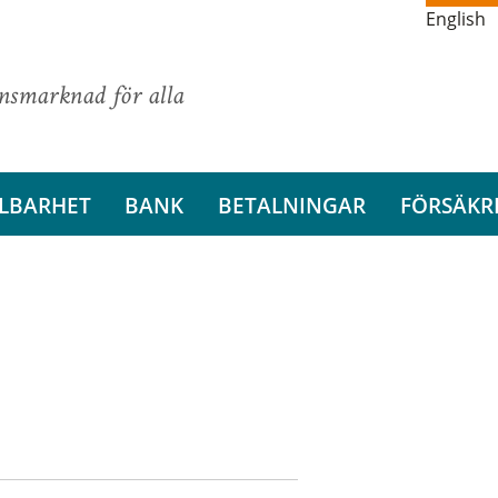
English
ansmarknad för alla
LBARHET
BANK
BETALNINGAR
FÖRSÄKR