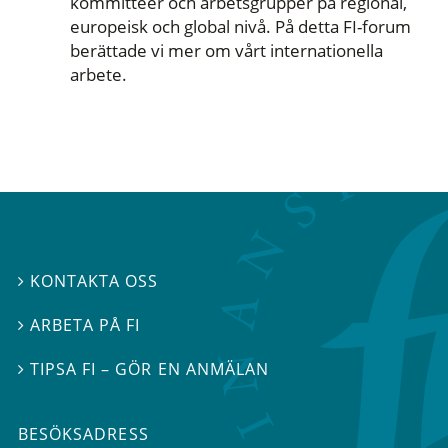
kommittéer och arbetsgrupper på regional,
europeisk och global nivå. På detta FI-forum
berättade vi mer om vårt internationella
arbete.
KONTAKTA OSS

ARBETA PÅ FI

TIPSA FI – GÖR EN ANMÄLAN

BESÖKSADRESS