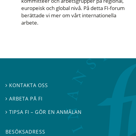
kommittéer och arbetsgrupper på regional,
europeisk och global nivå. På detta FI-forum
berättade vi mer om vårt internationella
arbete.
KONTAKTA OSS

ARBETA PÅ FI

TIPSA FI – GÖR EN ANMÄLAN

BESÖKSADRESS