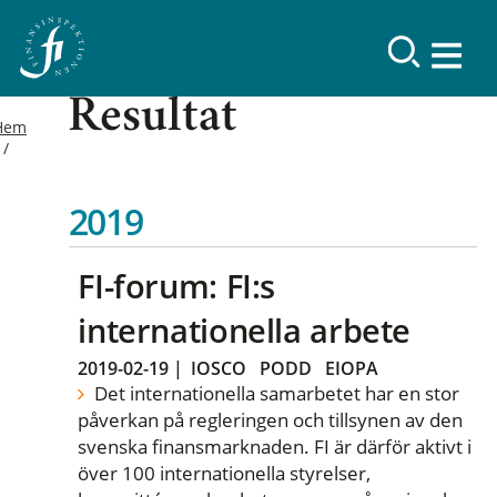
Resultat
Hem
2019
FI-forum: FI:s
internationella arbete
2019-02-19
|
IOSCO
PODD
EIOPA
Det internationella samarbetet har en stor
påverkan på regleringen och tillsynen av den
svenska finansmarknaden. FI är därför aktivt i
över 100 internationella styrelser,