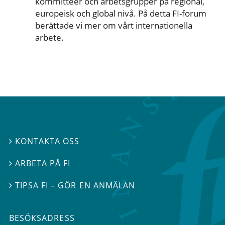
kommittéer och arbetsgrupper på regional,
europeisk och global nivå. På detta FI-forum
berättade vi mer om vårt internationella
arbete.
KONTAKTA OSS

ARBETA PÅ FI

TIPSA FI – GÖR EN ANMÄLAN

BESÖKSADRESS