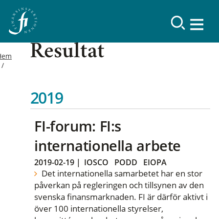
Resultat
Hem
2019
FI-forum: FI:s
internationella arbete
2019-02-19
|
IOSCO
PODD
EIOPA
Det internationella samarbetet har en stor
påverkan på regleringen och tillsynen av den
svenska finansmarknaden. FI är därför aktivt i
över 100 internationella styrelser,