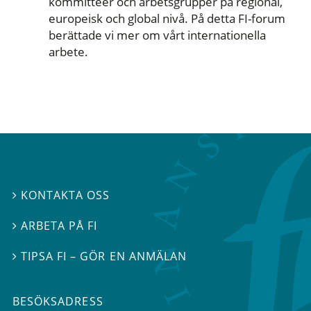
kommittéer och arbetsgrupper på regional,
europeisk och global nivå. På detta FI-forum
berättade vi mer om vårt internationella
arbete.
KONTAKTA OSS

ARBETA PÅ FI

TIPSA FI – GÖR EN ANMÄLAN

BESÖKSADRESS