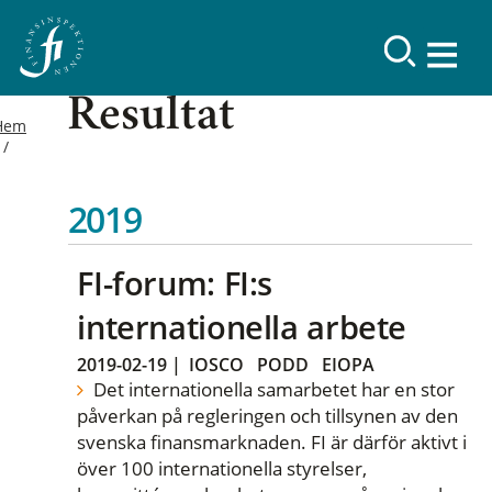
Resultat
Hem
2019
FI-forum: FI:s
internationella arbete
2019-02-19
|
IOSCO
PODD
EIOPA
Det internationella samarbetet har en stor
påverkan på regleringen och tillsynen av den
svenska finansmarknaden. FI är därför aktivt i
över 100 internationella styrelser,