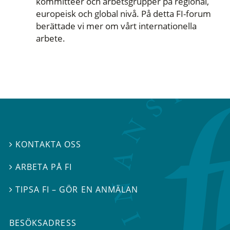
kommittéer och arbetsgrupper på regional,
europeisk och global nivå. På detta FI-forum
berättade vi mer om vårt internationella
arbete.
KONTAKTA OSS

ARBETA PÅ FI

TIPSA FI – GÖR EN ANMÄLAN

BESÖKSADRESS