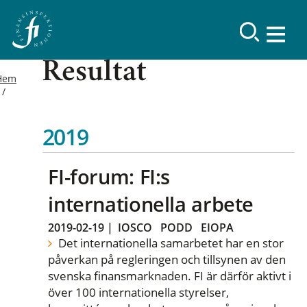
Resultat
Hem
2019
FI-forum: FI:s
internationella arbete
2019-02-19
|
IOSCO
PODD
EIOPA
Det internationella samarbetet har en stor
påverkan på regleringen och tillsynen av den
svenska finansmarknaden. FI är därför aktivt i
över 100 internationella styrelser,