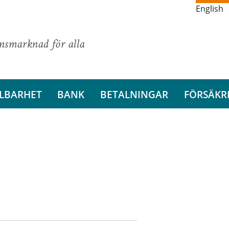
English
ansmarknad för alla
LBARHET
BANK
BETALNINGAR
FÖRSÄKR