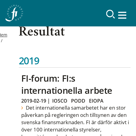
Resultat
Hem
2019
FI-forum: FI:s
internationella arbete
2019-02-19
|
IOSCO
PODD
EIOPA
Det internationella samarbetet har en stor
påverkan på regleringen och tillsynen av den
svenska finansmarknaden. FI är därför aktivt i
över 100 internationella styrelser,