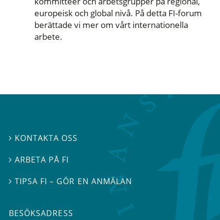
kommittéer och arbetsgrupper på regional,
europeisk och global nivå. På detta FI-forum
berättade vi mer om vårt internationella
arbete.
KONTAKTA OSS

ARBETA PÅ FI

TIPSA FI – GÖR EN ANMÄLAN

BESÖKSADRESS