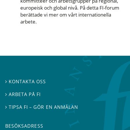
kommittéer och arbetsgrupper på regional,
europeisk och global nivå. På detta FI-forum
berättade vi mer om vårt internationella
arbete.
KONTAKTA OSS

ARBETA PÅ FI

TIPSA FI – GÖR EN ANMÄLAN

BESÖKSADRESS