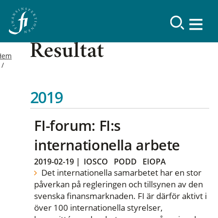
Resultat
Hem
2019
FI-forum: FI:s
internationella arbete
2019-02-19
|
IOSCO
PODD
EIOPA
Det internationella samarbetet har en stor
påverkan på regleringen och tillsynen av den
svenska finansmarknaden. FI är därför aktivt i
över 100 internationella styrelser,