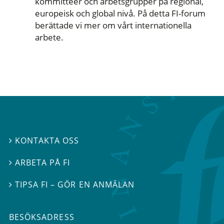
kommittéer och arbetsgrupper på regional,
europeisk och global nivå. På detta FI-forum
berättade vi mer om vårt internationella
arbete.
KONTAKTA OSS

ARBETA PÅ FI

TIPSA FI – GÖR EN ANMÄLAN

BESÖKSADRESS