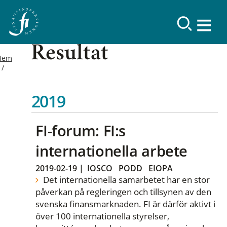
Resultat
Hem
2019
FI-forum: FI:s
internationella arbete
2019-02-19
|
IOSCO
PODD
EIOPA
Det internationella samarbetet har en stor
påverkan på regleringen och tillsynen av den
svenska finansmarknaden. FI är därför aktivt i
över 100 internationella styrelser,