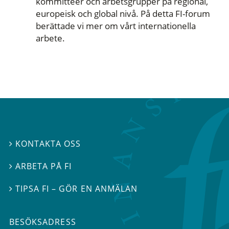
kommittéer och arbetsgrupper på regional,
europeisk och global nivå. På detta FI-forum
berättade vi mer om vårt internationella
arbete.
KONTAKTA OSS

ARBETA PÅ FI

TIPSA FI – GÖR EN ANMÄLAN

BESÖKSADRESS