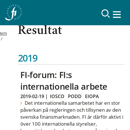
Resultat
Hem
2019
FI-forum: FI:s
internationella arbete
2019-02-19
|
IOSCO
PODD
EIOPA
Det internationella samarbetet har en stor
påverkan på regleringen och tillsynen av den
svenska finansmarknaden. FI är därför aktivt i
över 100 internationella styrelser,