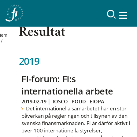
Resultat
Hem
2019
FI-forum: FI:s
internationella arbete
2019-02-19
|
IOSCO
PODD
EIOPA
Det internationella samarbetet har en stor
påverkan på regleringen och tillsynen av den
svenska finansmarknaden. FI är därför aktivt i
över 100 internationella styrelser,