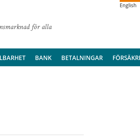
English
ansmarknad för alla
LBARHET
BANK
BETALNINGAR
FÖRSÄKR