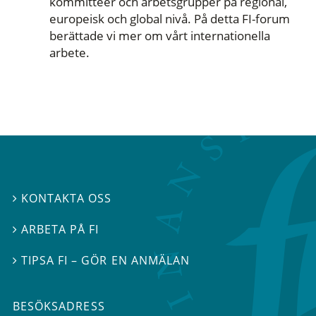
kommittéer och arbetsgrupper på regional,
europeisk och global nivå. På detta FI-forum
berättade vi mer om vårt internationella
arbete.
KONTAKTA OSS

ARBETA PÅ FI

TIPSA FI – GÖR EN ANMÄLAN

BESÖKSADRESS