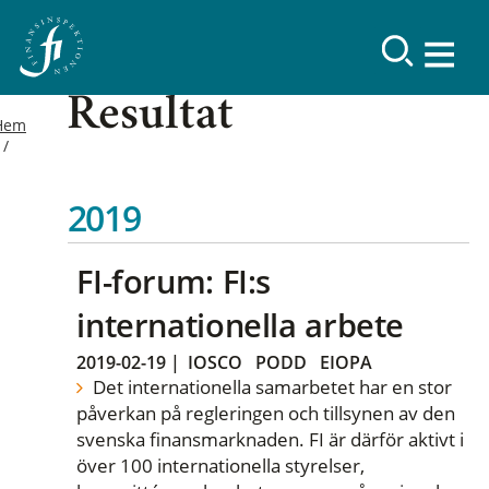
Resultat
Hem
2019
FI-forum: FI:s
internationella arbete
2019-02-19
|
IOSCO
PODD
EIOPA
Det internationella samarbetet har en stor
påverkan på regleringen och tillsynen av den
svenska finansmarknaden. FI är därför aktivt i
över 100 internationella styrelser,