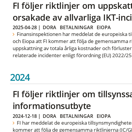
FI följer riktlinjer om uppska
orsakade av allvarliga IKT-inc
2025-04-28
|
DORA
BETALNINGAR
EIOPA
Finansinspektionen har meddelat de europeiska t
och Eiopa att FI kommer att följa de gemensamma rik
uppskattning av totala årliga kostnader och förluster 
relaterade incidenter enligt förordning (EU) 2022/2
2024
FI följer riktlinjer om tillsyn
informationsutbyte
2024-12-18
|
DORA
BETALNINGAR
EIOPA
FI har meddelat de europeiska tillsynsmyndigheter
kommer att följa de gemensamma riktlinjerna (JC/G