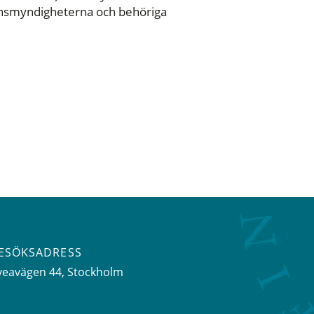
synsmyndigheterna och behöriga
ESÖKSADRESS
veavägen 44
, Stockholm