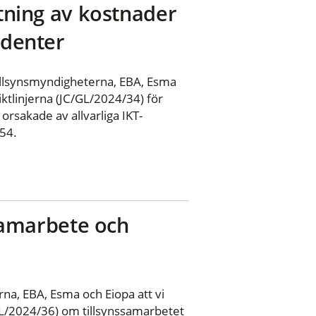
ttning av kostnader
identer
illsynsmyndigheterna, EBA, Esma
tlinjerna (JC/GL/2024/34) för
orsakade av allvarliga IKT-
554.
ssamarbete och
na, EBA, Esma och Eiopa att vi
L/2024/36) om tillsynssamarbetet