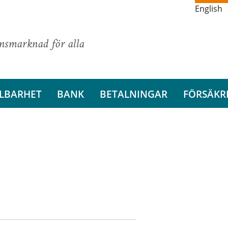
English
ansmarknad för alla
LBARHET
BANK
BETALNINGAR
FÖRSÄKR