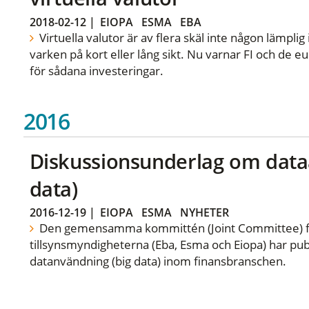
2018-02-12
|
EIOPA
ESMA
EBA
Virtuella valutor är av flera skäl inte någon lämpli
varken på kort eller lång sikt. Nu varnar FI och de 
för sådana investeringar.
2016
Diskussionsunderlag om data
data)
2016-12-19
|
EIOPA
ESMA
NYHETER
Den gemensamma kommittén (Joint Committee) f
tillsynsmyndigheterna (Eba, Esma och Eiopa) har pub
datanvändning (big data) inom finansbranschen.