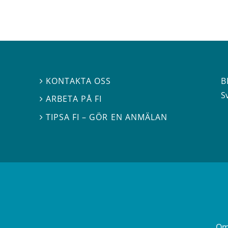
B
KONTAKTA OSS

S
ARBETA PÅ FI

TIPSA FI – GÖR EN ANMÄLAN

Om