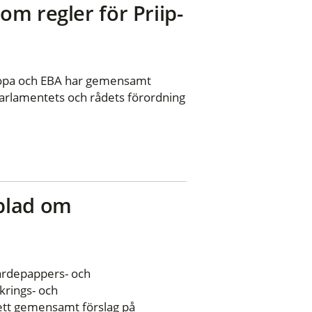
m regler för Priip-
iopa och EBA har gemensamt
arlamentets och rådets förordning
blad om
ärdepappers- och
rings- och
ett gemensamt förslag på