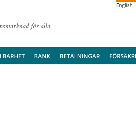
English
ansmarknad för alla
LBARHET
BANK
BETALNINGAR
FÖRSÄKR