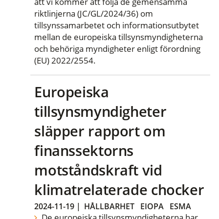
att vi kommer att följa de gemensamma
riktlinjerna (JC/GL/2024/36) om
tillsynssamarbetet och informationsutbytet
mellan de europeiska tillsynsmyndigheterna
och behöriga myndigheter enligt förordning
(EU) 2022/2554.
Europeiska
tillsynsmyndigheter
släpper rapport om
finanssektorns
motståndskraft vid
klimatrelaterade chocker
2024-11-19
|
HÅLLBARHET
EIOPA
ESMA
De europeiska tillsynsmyndigheterna har