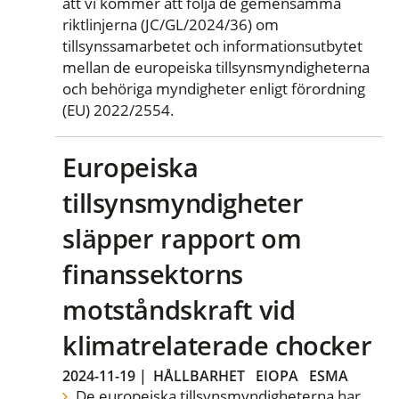
att vi kommer att följa de gemensamma
riktlinjerna (JC/GL/2024/36) om
tillsynssamarbetet och informationsutbytet
mellan de europeiska tillsynsmyndigheterna
och behöriga myndigheter enligt förordning
(EU) 2022/2554.
Europeiska
tillsynsmyndigheter
släpper rapport om
finanssektorns
motståndskraft vid
klimatrelaterade chocker
2024-11-19
|
HÅLLBARHET
EIOPA
ESMA
De europeiska tillsynsmyndigheterna har