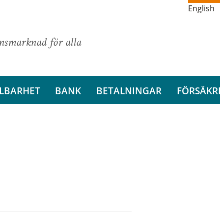
English
ansmarknad för alla
LBARHET
BANK
BETALNINGAR
FÖRSÄKR