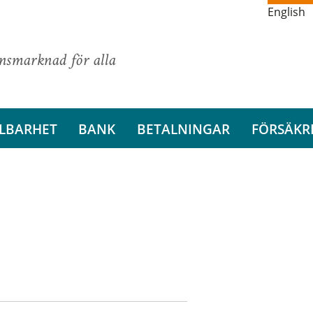
English
ansmarknad för alla
LBARHET
BANK
BETALNINGAR
FÖRSÄKR