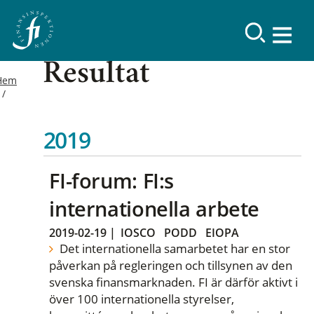
Resultat
Hem
2019
FI-forum: FI:s
internationella arbete
2019-02-19
|
IOSCO
PODD
EIOPA
Det internationella samarbetet har en stor
påverkan på regleringen och tillsynen av den
svenska finansmarknaden. FI är därför aktivt i
över 100 internationella styrelser,