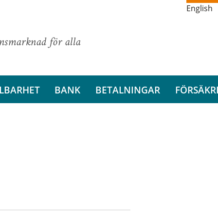
English
ansmarknad för alla
LBARHET
BANK
BETALNINGAR
FÖRSÄKR