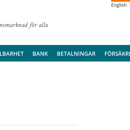
English
ansmarknad för alla
LBARHET
BANK
BETALNINGAR
FÖRSÄKR