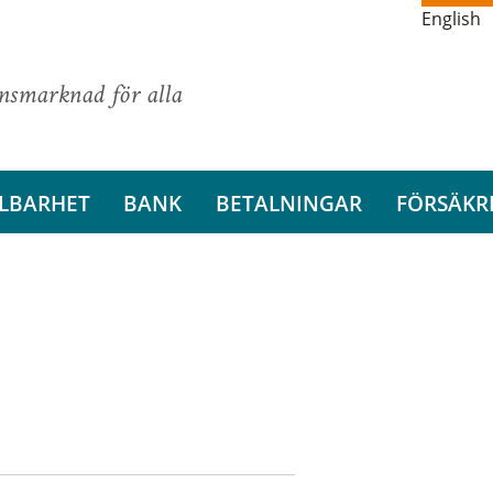
English
ansmarknad för alla
LBARHET
BANK
BETALNINGAR
FÖRSÄKR