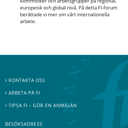
kommittéer och arbetsgrupper på regional,
europeisk och global nivå. På detta FI-forum
berättade vi mer om vårt internationella
arbete.
KONTAKTA OSS

ARBETA PÅ FI

TIPSA FI – GÖR EN ANMÄLAN

BESÖKSADRESS