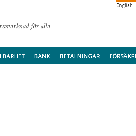
English
ansmarknad för alla
LBARHET
BANK
BETALNINGAR
FÖRSÄKR