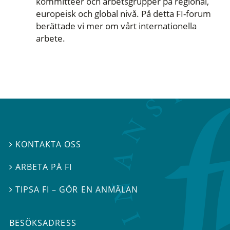
kommittéer och arbetsgrupper på regional,
europeisk och global nivå. På detta FI-forum
berättade vi mer om vårt internationella
arbete.
KONTAKTA OSS

ARBETA PÅ FI

TIPSA FI – GÖR EN ANMÄLAN

BESÖKSADRESS