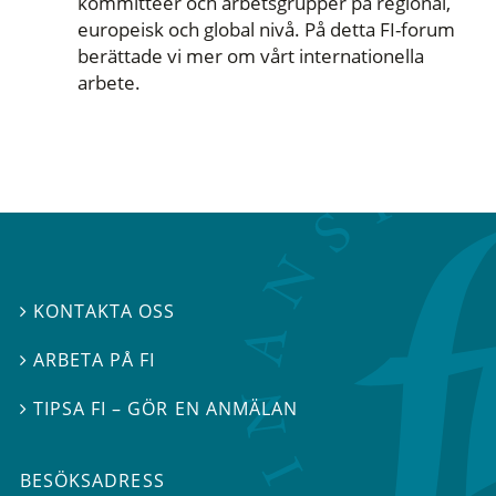
kommittéer och arbetsgrupper på regional,
europeisk och global nivå. På detta FI-forum
berättade vi mer om vårt internationella
arbete.
KONTAKTA OSS

ARBETA PÅ FI

TIPSA FI – GÖR EN ANMÄLAN

BESÖKSADRESS