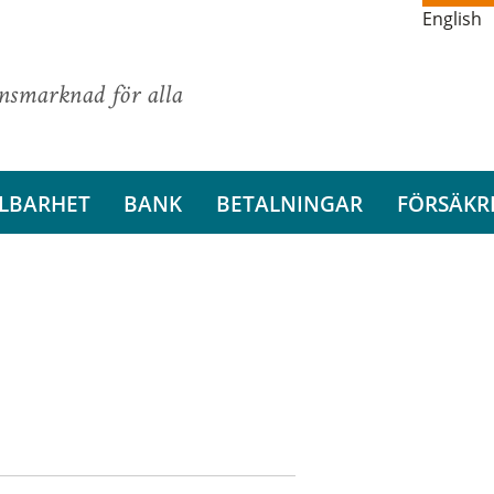
English
ansmarknad för alla
LBARHET
BANK
BETALNINGAR
FÖRSÄKR