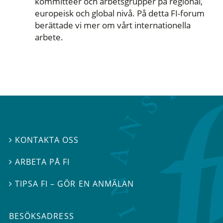
kommittéer och arbetsgrupper på regional,
europeisk och global nivå. På detta FI-forum
berättade vi mer om vårt internationella
arbete.
KONTAKTA OSS

ARBETA PÅ FI

TIPSA FI – GÖR EN ANMÄLAN

BESÖKSADRESS