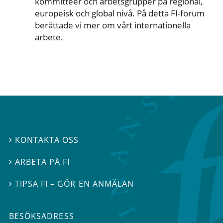
kommittéer och arbetsgrupper på regional,
europeisk och global nivå. På detta FI-forum
berättade vi mer om vårt internationella
arbete.
KONTAKTA OSS

ARBETA PÅ FI

TIPSA FI – GÖR EN ANMÄLAN

BESÖKSADRESS