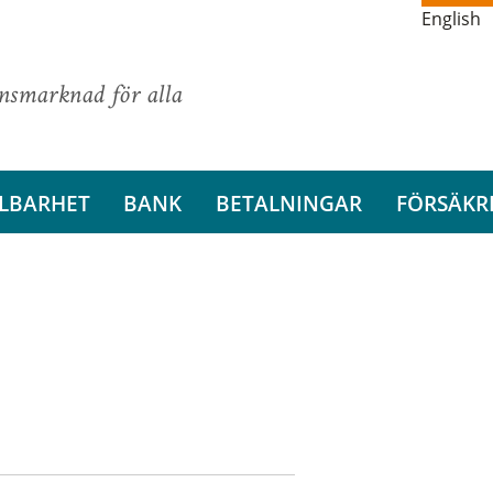
English
ansmarknad för alla
LBARHET
BANK
BETALNINGAR
FÖRSÄKR