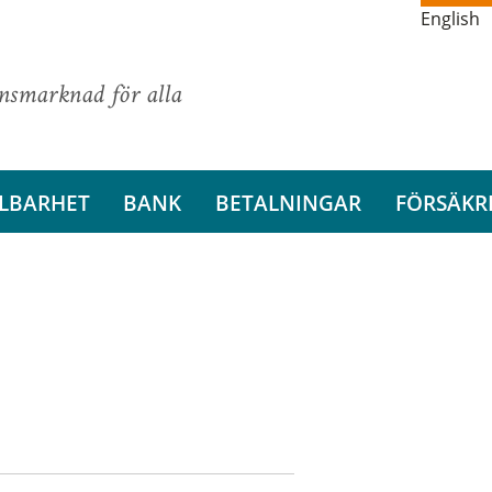
English
ansmarknad för alla
LBARHET
BANK
BETALNINGAR
FÖRSÄKR