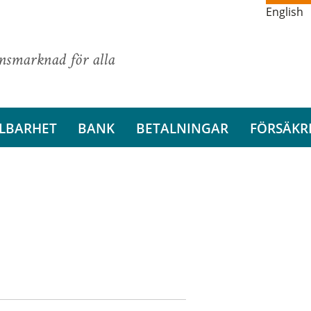
English
ansmarknad för alla
LBARHET
BANK
BETALNINGAR
FÖRSÄKR