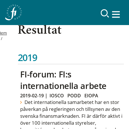
Resultat
Hem
2019
FI-forum: FI:s
internationella arbete
2019-02-19
|
IOSCO
PODD
EIOPA
Det internationella samarbetet har en stor
påverkan på regleringen och tillsynen av den
svenska finansmarknaden. FI är därför aktivt i
över 100 internationella styrelser,