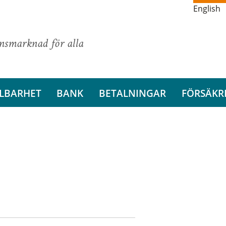
English
ansmarknad för alla
LBARHET
BANK
BETALNINGAR
FÖRSÄKR