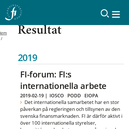
Resultat
Hem
2019
FI-forum: FI:s
internationella arbete
2019-02-19
|
IOSCO
PODD
EIOPA
Det internationella samarbetet har en stor
påverkan på regleringen och tillsynen av den
svenska finansmarknaden. FI är därför aktivt i
över 100 internationella styrelser,