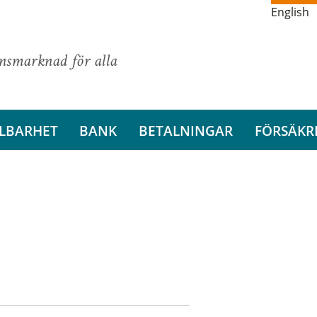
English
ansmarknad för alla
LBARHET
BANK
BETALNINGAR
FÖRSÄKR