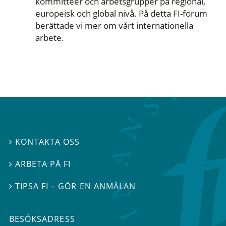
kommittéer och arbetsgrupper på regional,
europeisk och global nivå. På detta FI-forum
berättade vi mer om vårt internationella
arbete.
KONTAKTA OSS

ARBETA PÅ FI

TIPSA FI – GÖR EN ANMÄLAN

BESÖKSADRESS