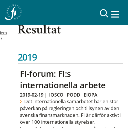
Resultat
Hem
2019
FI-forum: FI:s
internationella arbete
2019-02-19
|
IOSCO
PODD
EIOPA
Det internationella samarbetet har en stor
påverkan på regleringen och tillsynen av den
svenska finansmarknaden. FI är därför aktivt i
över 100 internationella styrelser,