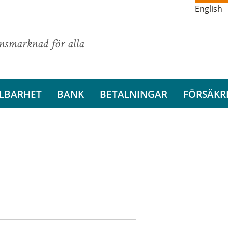
English
ansmarknad för alla
LBARHET
BANK
BETALNINGAR
FÖRSÄKR