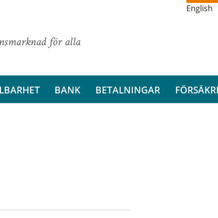
English
ansmarknad för alla
LBARHET
BANK
BETALNINGAR
FÖRSÄKR